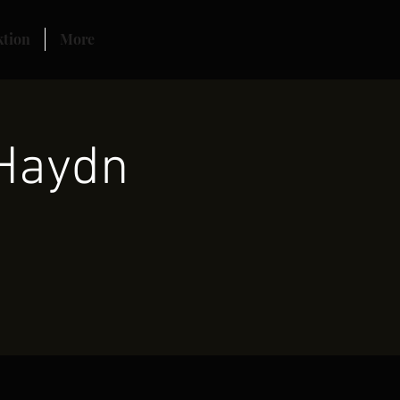
ktion
More
 Haydn