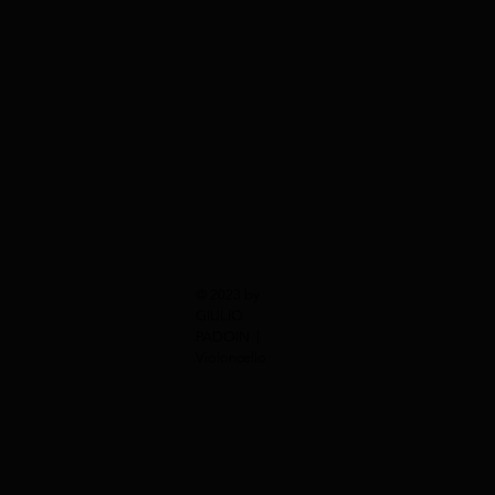
© 2023 by
GIULIO
PADOIN |
Violoncello